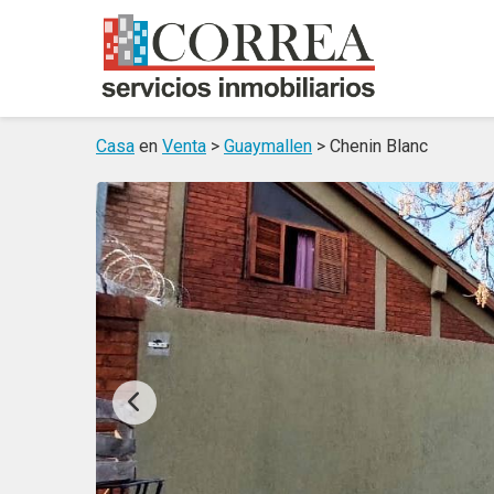
Casa
en
Venta
>
Guaymallen
> Chenin Blanc