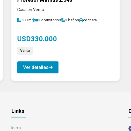
Casa en Venta
500 m²
3 dormitorios
3 baños
cochera
USD330.000
Venta
Ver detalles
Links
C
Inicio